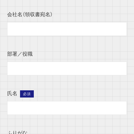
会社名（領収書宛名）
部署／役職
氏名
必須
ふりがな